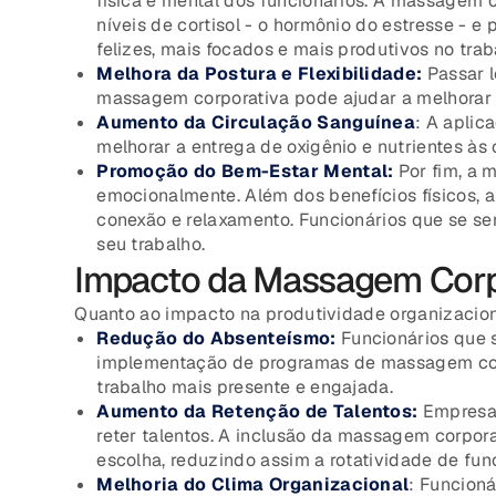
física e mental dos funcionários. A massagem c
níveis de cortisol - o hormônio do estresse -
felizes, mais focados e mais produtivos no trab
Melhora da Postura e Flexibilidade:
Passar l
massagem corporativa pode ajudar a melhorar a 
Aumento da Circulação Sanguínea
: A aplic
melhorar a entrega de oxigênio e nutrientes às 
Promoção do Bem-Estar Mental:
Por fim, a 
emocionalmente. Além dos benefícios físicos,
conexão e relaxamento. Funcionários que se s
seu trabalho.
Impacto da Massagem Corpo
Quanto ao impacto na produtividade organizacion
Redução do Absenteísmo:
Funcionários que 
implementação de programas de massagem corpo
trabalho mais presente e engajada.
Aumento da Retenção de Talentos:
Empresas
reter talentos. A inclusão da massagem corpo
escolha, reduzindo assim a rotatividade de fun
Melhoria do Clima Organizacional
: Funcion