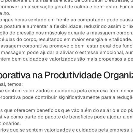
orporativa é uma maneira eficaz de combater o estresse, po
 e promover uma sensação geral de calma e bem-estar. Fun
alho.
ongas horas sentado em frente ao computador pode causar
postura e aumentar a flexibilidade, reduzindo assim o ris
ação de pressão nos músculos durante a massagem corporat
células do corpo, resultando em maior energia e vitalidade.
massagem corporativa promove o bem-estar geral dos funci
 a massagem pode ajudar a aliviar o estresse emocional, 
entem bem cuidados e valorizados são mais propensos a p
rativa na Produtividade Organi
al, temos:
se sentem valorizados e cuidados pela empresa têm menos 
rativa pode contribuir significativamente para a reduçã
 que oferecem benefícios que vão além do salário e do pl
rativa como parte do pacote de benefícios pode ajudar a
cionários.
ários que se sentem valorizados e cuidados pela empresa 