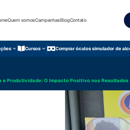
ome
Quem somos
Campanhas
Blog
Contato
uções
Cursos
Comprar óculos simulador de alc
e Produtividade: O Impacto Positivo nos Resultados