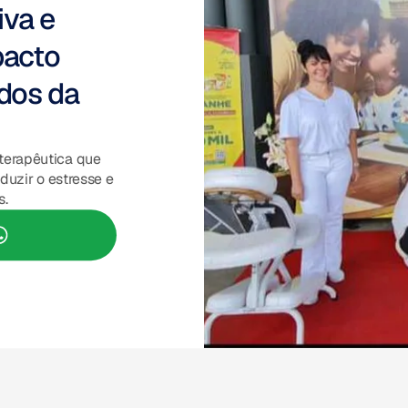
va e
pacto
ados da
terapêutica que
duzir o estresse e
s.