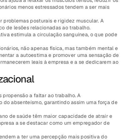
is ajuda a relaxar os músculos tensos, reduzir os
cionários menos estressados tendem a ser mais
 problemas posturais e rigidez muscular. A
co de lesões relacionadas ao trabalho.
iva estimula a circulação sanguínea, o que pode
onários, não apenas física, mas também mental e
aumentar a autoestima e promover uma sensação de
ermanecerem leais à empresa e a se dedicarem ao
zacional
propensão a faltar ao trabalho. A
o do absenteísmo, garantindo assim uma força de
ano de saúde têm maior capacidade de atrair e
 empresa a se destacar como um empregador de
tendem a ter uma percepção mais positiva do