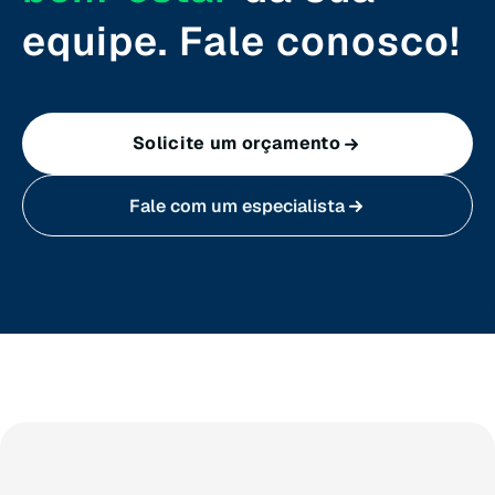
Santa Catarina (SC)
equipe. Fale conosco!
São Paulo (SP)
Solicite um orçamento
Sergipe (SE)
Fale com um especialista
Tocantins (TO)
Brasilia (DF)