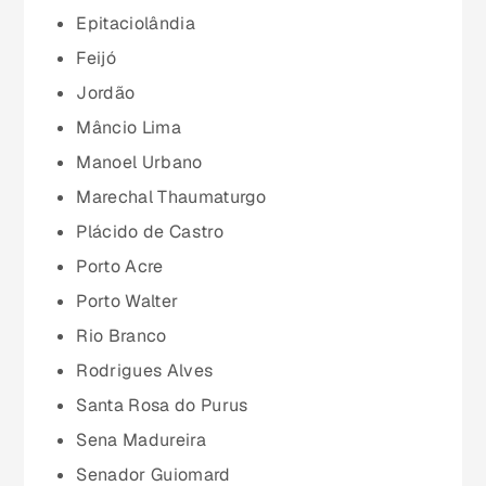
Maranhão (MA)
Epitaciolândia
Feijó
Mato Grosso (MT)
Jordão
Mâncio Lima
Mato Grosso do Sul (MS)
Manoel Urbano
Marechal Thaumaturgo
Minas Gerais (MG)
Plácido de Castro
Porto Acre
Pará (PA)
Porto Walter
Rio Branco
Paraíba (PB)
Rodrigues Alves
Santa Rosa do Purus
Paraná (PR)
Sena Madureira
Senador Guiomard