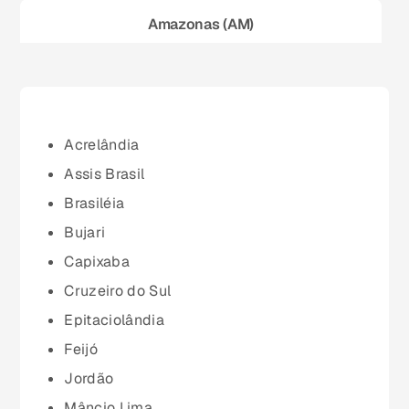
Amazonas (AM)
Bahia (BA)
Ceará (CE)
Acrelândia
Assis Brasil
Espírito Santo (ES)
Brasiléia
Bujari
Goiás (GO)
Capixaba
Cruzeiro do Sul
Maranhão (MA)
Epitaciolândia
Feijó
Mato Grosso (MT)
Jordão
Mâncio Lima