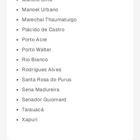
Mato Grosso do Sul (MS)
Manoel Urbano
Marechal Thaumaturgo
Minas Gerais (MG)
Plácido de Castro
Porto Acre
Pará (PA)
Porto Walter
Rio Branco
Paraíba (PB)
Rodrigues Alves
Santa Rosa do Purus
Paraná (PR)
Sena Madureira
Senador Guiomard
pernambuco (PE)
Tarauacá
Xapuri
Piauí (PI)