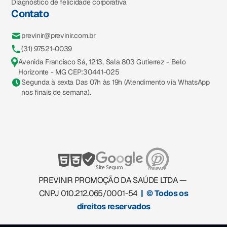
Diagnóstico de felicidade corporativa
Contato
previnir@previnir.com.br
(31) 97521-0039
Avenida Francisco Sá, 1213, Sala 803 Gutierrez - Belo
Horizonte - MG CEP:30441-025
Segunda à sexta Das 07h às 19h (Atendimento via WhatsApp
nos finais de semana).
PREVINIR PROMOÇÃO DA SAÚDE LTDA —
CNPJ 010.212.065/0001-54
| © Todos os
direitos reservados