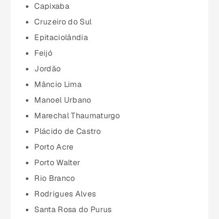
Goiás (GO)
Capixaba
Cruzeiro do Sul
Maranhão (MA)
Epitaciolândia
Feijó
Mato Grosso (MT)
Jordão
Mâncio Lima
Mato Grosso do Sul (MS)
Manoel Urbano
Marechal Thaumaturgo
Minas Gerais (MG)
Plácido de Castro
Porto Acre
Pará (PA)
Porto Walter
Rio Branco
Paraíba (PB)
Rodrigues Alves
Santa Rosa do Purus