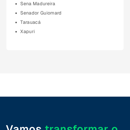
Paraná (PR)
Sena Madureira
Senador Guiomard
pernambuco (PE)
Tarauacá
Xapuri
Piauí (PI)
Rio de Janeiro (RJ)
Rio Grande do Norte (RN)
Rio Grande do Sul (RS)
Rondônia (RO)
Vamos
transformar o