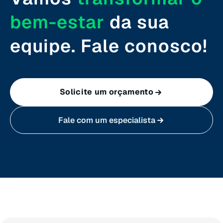
Roraima (RR)
bem-estar
da sua
Santa Catarina (SC)
equipe. Fale conosco!
São Paulo (SP)
Solicite um orçamento
Sergipe (SE)
Fale com um especialista
Tocantins (TO)
Brasilia (DF)