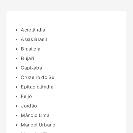
Bahia (BA)
Ceará (CE)
Acrelândia
Assis Brasil
Espírito Santo (ES)
Brasiléia
Bujari
Goiás (GO)
Capixaba
Cruzeiro do Sul
Maranhão (MA)
Epitaciolândia
Feijó
Mato Grosso (MT)
Jordão
Mâncio Lima
Mato Grosso do Sul (MS)
Manoel Urbano