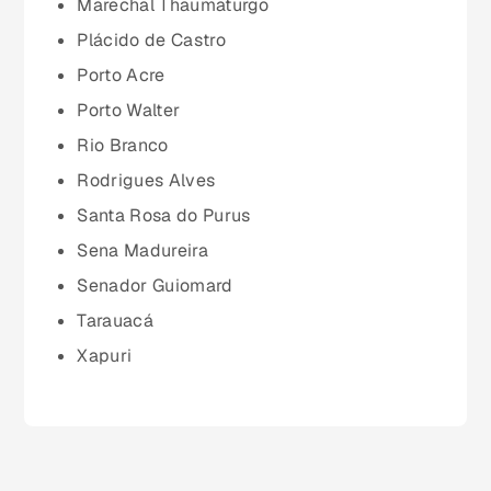
Marechal Thaumaturgo
Minas Gerais (MG)
Plácido de Castro
Porto Acre
Pará (PA)
Porto Walter
Rio Branco
Paraíba (PB)
Rodrigues Alves
Santa Rosa do Purus
Paraná (PR)
Sena Madureira
Senador Guiomard
pernambuco (PE)
Tarauacá
Xapuri
Piauí (PI)
Rio de Janeiro (RJ)