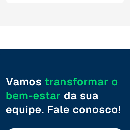
Rio de Janeiro (RJ)
Rio Grande do Norte (RN)
Rio Grande do Sul (RS)
Rondônia (RO)
Vamos
transformar o
Roraima (RR)
bem-estar
da sua
Santa Catarina (SC)
equipe. Fale conosco!
São Paulo (SP)