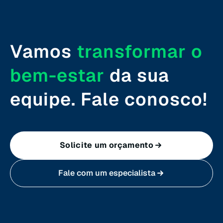
Rondônia (RO)
Vamos
transformar o
Roraima (RR)
bem-estar
da sua
Santa Catarina (SC)
equipe. Fale conosco!
São Paulo (SP)
Solicite um orçamento
Sergipe (SE)
Fale com um especialista
Tocantins (TO)
Brasilia (DF)