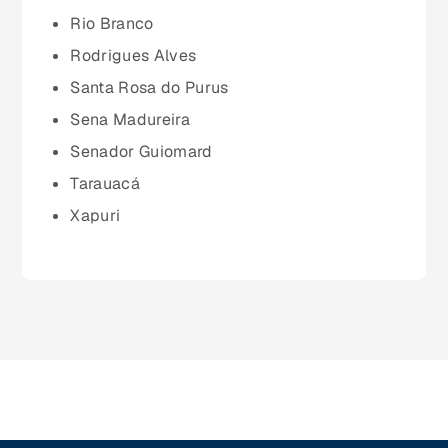
Rio Branco
Paraíba (PB)
Rodrigues Alves
Santa Rosa do Purus
Paraná (PR)
Sena Madureira
Senador Guiomard
pernambuco (PE)
Tarauacá
Xapuri
Piauí (PI)
Rio de Janeiro (RJ)
Rio Grande do Norte (RN)
Rio Grande do Sul (RS)