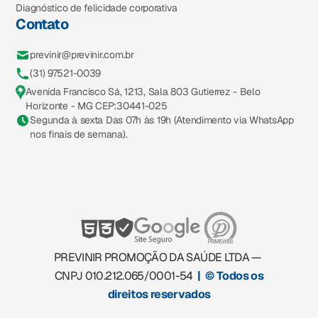
Diagnóstico de felicidade corporativa
Contato
previnir@previnir.com.br
(31) 97521-0039
Avenida Francisco Sá, 1213, Sala 803 Gutierrez - Belo
Horizonte - MG CEP:30441-025
Segunda à sexta Das 07h às 19h (Atendimento via WhatsApp
nos finais de semana).
PREVINIR PROMOÇÃO DA SAÚDE LTDA —
CNPJ 010.212.065/0001-54
| © Todos os
direitos reservados