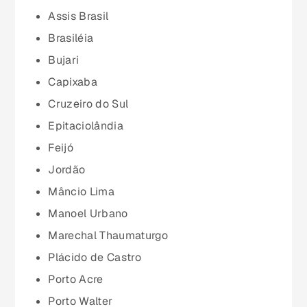
Assis Brasil
Espírito Santo (ES)
Brasiléia
Bujari
Goiás (GO)
Capixaba
Cruzeiro do Sul
Maranhão (MA)
Epitaciolândia
Feijó
Mato Grosso (MT)
Jordão
Mâncio Lima
Mato Grosso do Sul (MS)
Manoel Urbano
Marechal Thaumaturgo
Minas Gerais (MG)
Plácido de Castro
Porto Acre
Pará (PA)
Porto Walter