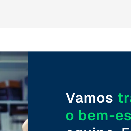
Vamos
t
o bem-es