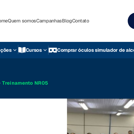
ome
Quem somos
Campanhas
Blog
Contato
uções
Cursos
Comprar óculos simulador de alc
Treinamento NR05