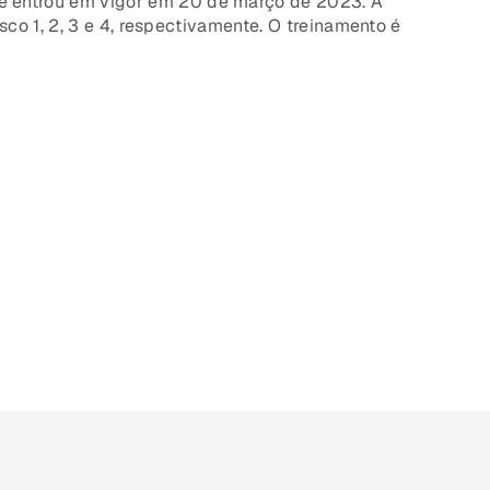
e entrou em vigor em 20 de março de 2023. A
sco 1, 2, 3 e 4, respectivamente. O treinamento é