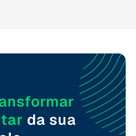
ransformar
tar
da sua