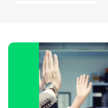
Espírito Santo (ES)
Goiás (GO)
Maranhão (MA)
Mato Grosso (MT)
Mato Grosso do Sul (MS)
Minas Gerais (MG)
Pará (PA)