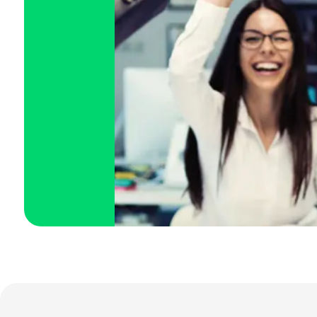
Paraíba (PB)
Paraná (PR)
pernambuco (PE)
Piauí (PI)
Rio de Janeiro (RJ)
Rio Grande do Norte (RN)
Rio Grande do Sul (RS)