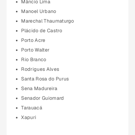
Mâncio Lima
Mato Grosso do Sul (MS)
Manoel Urbano
Marechal Thaumaturgo
Minas Gerais (MG)
Plácido de Castro
Porto Acre
Pará (PA)
Porto Walter
Rio Branco
Paraíba (PB)
Rodrigues Alves
Santa Rosa do Purus
Paraná (PR)
Sena Madureira
Senador Guiomard
pernambuco (PE)
Tarauacá
Xapuri
Piauí (PI)