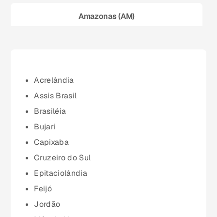
Amazonas (AM)
Bahia (BA)
Ceará (CE)
Acrelândia
Assis Brasil
Espírito Santo (ES)
Brasiléia
Bujari
Goiás (GO)
Capixaba
Cruzeiro do Sul
Maranhão (MA)
Epitaciolândia
Feijó
Mato Grosso (MT)
Jordão