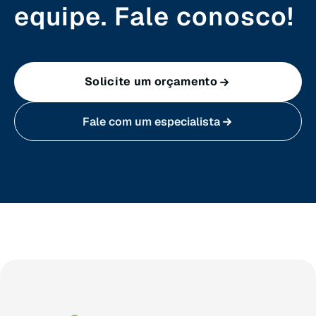
Santa Catarina (SC)
equipe. Fale conosco!
São Paulo (SP)
Solicite um orçamento
Sergipe (SE)
Fale com um especialista
Tocantins (TO)
Brasilia (DF)