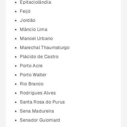
Maranhão (MA)
Epitaciolândia
Feijó
Mato Grosso (MT)
Jordão
Mâncio Lima
Mato Grosso do Sul (MS)
Manoel Urbano
Marechal Thaumaturgo
Minas Gerais (MG)
Plácido de Castro
Porto Acre
Pará (PA)
Porto Walter
Rio Branco
Paraíba (PB)
Rodrigues Alves
Santa Rosa do Purus
Paraná (PR)
Sena Madureira
Senador Guiomard