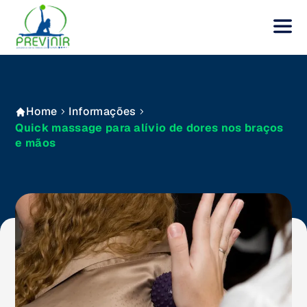
Home
Informações
Quick massage para alívio de dores nos braços
e mãos