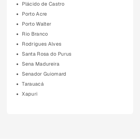
Minas Gerais (MG)
Plácido de Castro
Porto Acre
Pará (PA)
Porto Walter
Rio Branco
Paraíba (PB)
Rodrigues Alves
Santa Rosa do Purus
Paraná (PR)
Sena Madureira
Senador Guiomard
pernambuco (PE)
Tarauacá
Xapuri
Piauí (PI)
Rio de Janeiro (RJ)