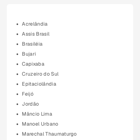
Bahia (BA)
Ceará (CE)
Acrelândia
Assis Brasil
Espírito Santo (ES)
Brasiléia
Bujari
Goiás (GO)
Capixaba
Cruzeiro do Sul
Maranhão (MA)
Epitaciolândia
Feijó
Mato Grosso (MT)
Jordão
Mâncio Lima
Mato Grosso do Sul (MS)
Manoel Urbano
Marechal Thaumaturgo