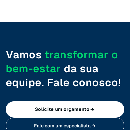
Rio Grande do Norte (RN)
Rio Grande do Sul (RS)
Rondônia (RO)
Vamos
transformar o
Roraima (RR)
bem-estar
da sua
Santa Catarina (SC)
equipe. Fale conosco!
São Paulo (SP)
Solicite um orçamento
Sergipe (SE)
Fale com um especialista