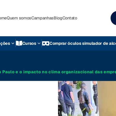
ome
Quem somos
Campanhas
Blog
Contato
uções
Cursos
Comprar óculos simulador de alc
Paulo e o impacto no clima organizacional das empr