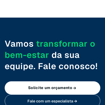
Rio Grande do Norte (RN)
Rio Grande do Sul (RS)
Rondônia (RO)
Vamos
transformar o
Roraima (RR)
bem-estar
da sua
Santa Catarina (SC)
equipe. Fale conosco!
São Paulo (SP)
Solicite um orçamento
Sergipe (SE)
Fale com um especialista