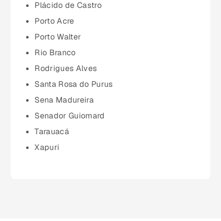
Minas Gerais (MG)
Plácido de Castro
Porto Acre
Pará (PA)
Porto Walter
Rio Branco
Paraíba (PB)
Rodrigues Alves
Santa Rosa do Purus
Paraná (PR)
Sena Madureira
Senador Guiomard
pernambuco (PE)
Tarauacá
Xapuri
Piauí (PI)
Rio de Janeiro (RJ)