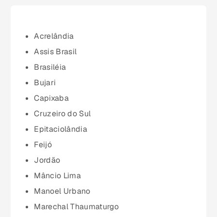
Bahia (BA)
Ceará (CE)
Acrelândia
Assis Brasil
Espírito Santo (ES)
Brasiléia
Bujari
Goiás (GO)
Capixaba
Cruzeiro do Sul
Maranhão (MA)
Epitaciolândia
Feijó
Mato Grosso (MT)
Jordão
Mâncio Lima
Mato Grosso do Sul (MS)
Manoel Urbano
Marechal Thaumaturgo