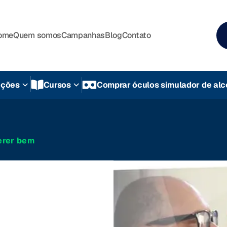
ome
Quem somos
Campanhas
Blog
Contato
uções
Cursos
Comprar óculos simulador de alc
erer bem