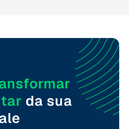
ransformar
tar
da sua
ale