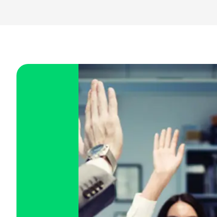
Goiás (GO)
Maranhão (MA)
Mato Grosso (MT)
Mato Grosso do Sul (MS)
Minas Gerais (MG)
Pará (PA)
Paraíba (PB)