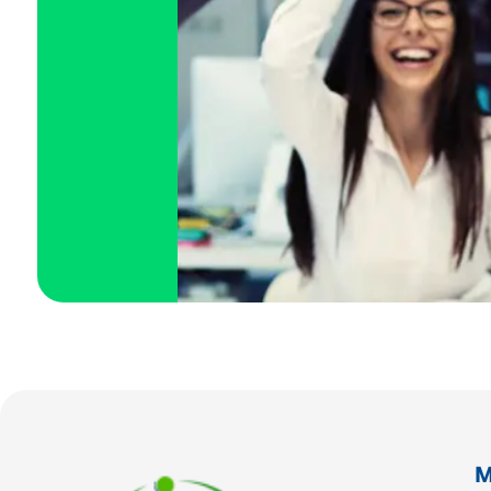
Paraná (PR)
pernambuco (PE)
Piauí (PI)
Rio de Janeiro (RJ)
Rio Grande do Norte (RN)
Rio Grande do Sul (RS)
M
Rondônia (RO)