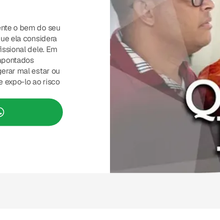
nte o bem do seu
ue ela considera
ssional dele. Em
 apontados
erar mal estar ou
 expo-lo ao risco