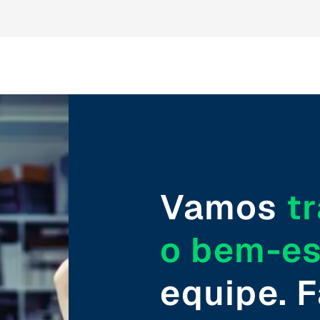
Vamos
t
o bem-es
equipe. F