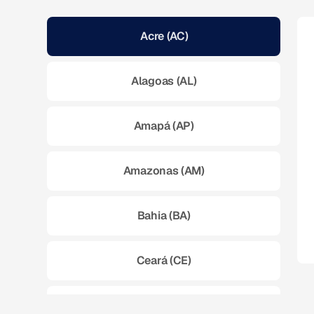
Acre (AC)
Alagoas (AL)
Amapá (AP)
Amazonas (AM)
Bahia (BA)
Ceará (CE)
Espírito Santo (ES)