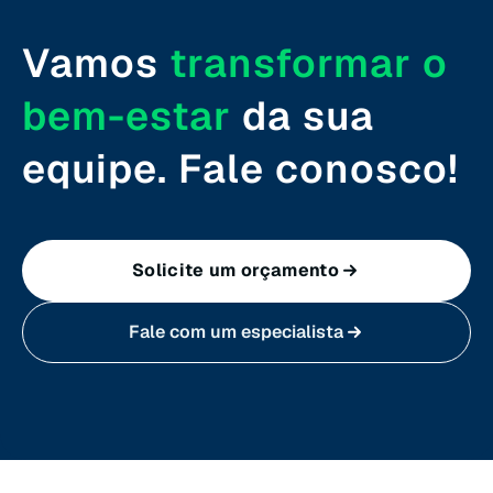
Rondônia (RO)
Vamos
transformar o
Roraima (RR)
bem-estar
da sua
Santa Catarina (SC)
equipe. Fale conosco!
São Paulo (SP)
Solicite um orçamento
Sergipe (SE)
Fale com um especialista
Tocantins (TO)
Brasilia (DF)