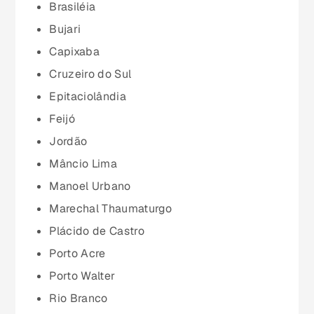
Espírito Santo (ES)
Brasiléia
Bujari
Goiás (GO)
Capixaba
Cruzeiro do Sul
Maranhão (MA)
Epitaciolândia
Feijó
Mato Grosso (MT)
Jordão
Mâncio Lima
Mato Grosso do Sul (MS)
Manoel Urbano
Marechal Thaumaturgo
Minas Gerais (MG)
Plácido de Castro
Porto Acre
Pará (PA)
Porto Walter
Rio Branco