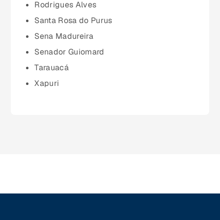
Paraíba (PB)
Rodrigues Alves
Santa Rosa do Purus
Paraná (PR)
Sena Madureira
Senador Guiomard
pernambuco (PE)
Tarauacá
Xapuri
Piauí (PI)
Rio de Janeiro (RJ)
Rio Grande do Norte (RN)
Rio Grande do Sul (RS)