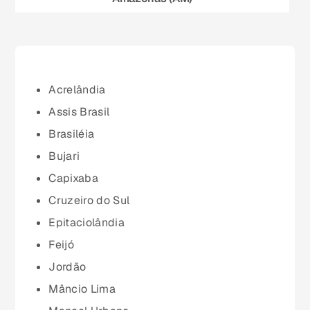
Bahia (BA)
Ceará (CE)
Acrelândia
Assis Brasil
Espírito Santo (ES)
Brasiléia
Bujari
Goiás (GO)
Capixaba
Cruzeiro do Sul
Maranhão (MA)
Epitaciolândia
Feijó
Mato Grosso (MT)
Jordão
Mâncio Lima
Mato Grosso do Sul (MS)