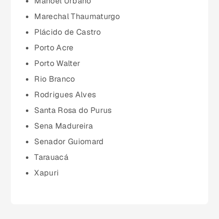
Manoel Urbano
Marechal Thaumaturgo
Minas Gerais (MG)
Plácido de Castro
Porto Acre
Pará (PA)
Porto Walter
Rio Branco
Paraíba (PB)
Rodrigues Alves
Santa Rosa do Purus
Paraná (PR)
Sena Madureira
Senador Guiomard
pernambuco (PE)
Tarauacá
Xapuri
Piauí (PI)
Rio de Janeiro (RJ)