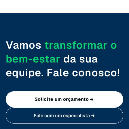
Rio Grande do Sul (RS)
Rondônia (RO)
Vamos
transformar o
Roraima (RR)
bem-estar
da sua
Santa Catarina (SC)
equipe. Fale conosco!
São Paulo (SP)
Solicite um orçamento
Sergipe (SE)
Fale com um especialista
Tocantins (TO)