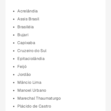
Ceará (CE)
Acrelândia
Assis Brasil
Espírito Santo (ES)
Brasiléia
Bujari
Goiás (GO)
Capixaba
Cruzeiro do Sul
Maranhão (MA)
Epitaciolândia
Feijó
Mato Grosso (MT)
Jordão
Mâncio Lima
Mato Grosso do Sul (MS)
Manoel Urbano
Marechal Thaumaturgo
Minas Gerais (MG)
Plácido de Castro