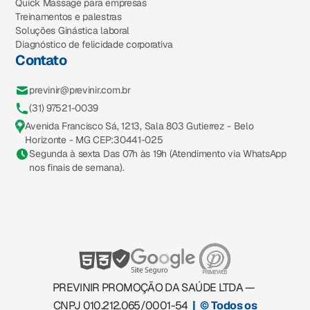
Quick Massage para empresas
Treinamentos e palestras
Soluções Ginástica laboral
Diagnóstico de felicidade corporativa
Contato
previnir@previnir.com.br
(31) 97521-0039
Avenida Francisco Sá, 1213, Sala 803 Gutierrez - Belo
Horizonte - MG CEP:30441-025
Segunda à sexta Das 07h às 19h (Atendimento via WhatsApp
nos finais de semana).
PREVINIR PROMOÇÃO DA SAÚDE LTDA —
CNPJ 010.212.065/0001-54
| © Todos os