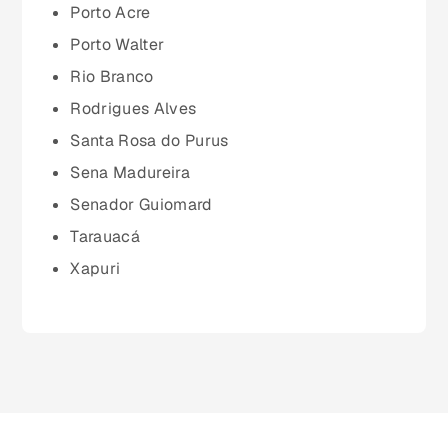
Porto Acre
Pará (PA)
Porto Walter
Rio Branco
Paraíba (PB)
Rodrigues Alves
Santa Rosa do Purus
Paraná (PR)
Sena Madureira
Senador Guiomard
pernambuco (PE)
Tarauacá
Xapuri
Piauí (PI)
Rio de Janeiro (RJ)
Rio Grande do Norte (RN)