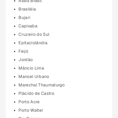
Assis Brasil
Espírito Santo (ES)
Brasiléia
Bujari
Goiás (GO)
Capixaba
Cruzeiro do Sul
Maranhão (MA)
Epitaciolândia
Feijó
Mato Grosso (MT)
Jordão
Mâncio Lima
Mato Grosso do Sul (MS)
Manoel Urbano
Marechal Thaumaturgo
Minas Gerais (MG)
Plácido de Castro
Porto Acre
Pará (PA)
Porto Walter