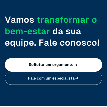
Rondônia (RO)
Vamos
transformar o
Roraima (RR)
bem-estar
da sua
Santa Catarina (SC)
equipe. Fale conosco!
São Paulo (SP)
Solicite um orçamento
Sergipe (SE)
Fale com um especialista
Tocantins (TO)
Brasilia (DF)