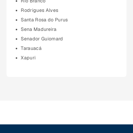
Rio Branco
Paraíba (PB)
Rodrigues Alves
Santa Rosa do Purus
Paraná (PR)
Sena Madureira
Senador Guiomard
pernambuco (PE)
Tarauacá
Xapuri
Piauí (PI)
Rio de Janeiro (RJ)
Rio Grande do Norte (RN)
Rio Grande do Sul (RS)