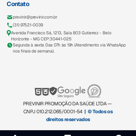
Contato
previnir@previnir.com.br
(31) 97521-0039
Avenida Francisco Sá, 1213, Sala 803 Gutierrez - Belo
Horizonte - MG CEP:30441-025
Segunda à sexta Das 07h às 19h (Atendimento via WhatsApp
nos finais de semana).
PREVINIR PROMOÇÃO DA SAÚDE LTDA —
CNPJ 010.212.065/0001-54
| © Todos os
direitos reservados