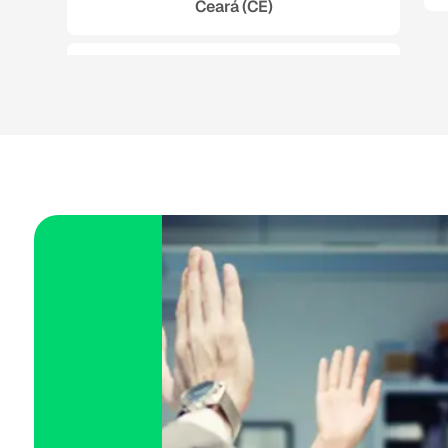
Ceará (CE)
Espírito Santo (ES)
Goiás (GO)
Maranhão (MA)
Mato Grosso (MT)
Mato Grosso do Sul (MS)
Minas Gerais (MG)