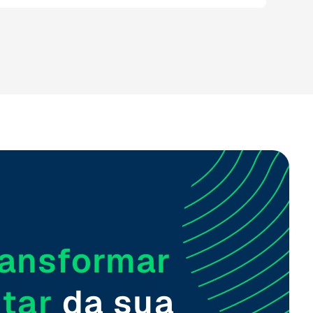
ransformar
tar
da sua