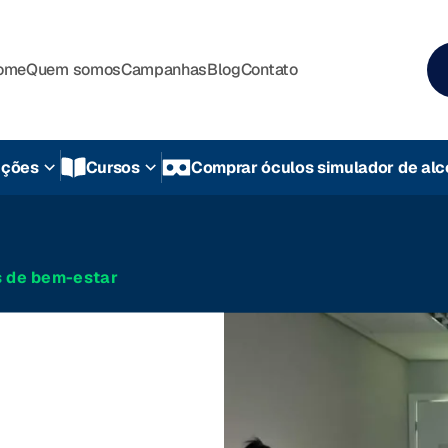
ome
Quem somos
Campanhas
Blog
Contato
uções
Cursos
Comprar óculos simulador de alc
 de bem-estar