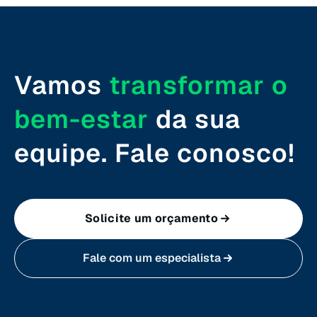
Rio Grande do Sul (RS)
Rondônia (RO)
Vamos
transformar o
Roraima (RR)
bem-estar
da sua
Santa Catarina (SC)
equipe. Fale conosco!
São Paulo (SP)
Solicite um orçamento
Sergipe (SE)
Fale com um especialista
Tocantins (TO)