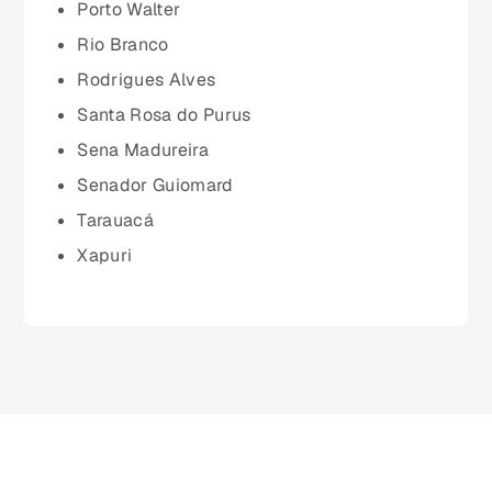
Pará (PA)
Porto Walter
Rio Branco
Paraíba (PB)
Rodrigues Alves
Santa Rosa do Purus
Paraná (PR)
Sena Madureira
Senador Guiomard
pernambuco (PE)
Tarauacá
Xapuri
Piauí (PI)
Rio de Janeiro (RJ)
Rio Grande do Norte (RN)