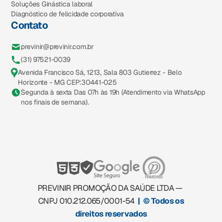
Soluções Ginástica laboral
Diagnóstico de felicidade corporativa
Contato
previnir@previnir.com.br
(31) 97521-0039
Avenida Francisco Sá, 1213, Sala 803 Gutierrez - Belo
Horizonte - MG CEP:30441-025
Segunda à sexta Das 07h às 19h (Atendimento via WhatsApp
nos finais de semana).
PREVINIR PROMOÇÃO DA SAÚDE LTDA —
CNPJ 010.212.065/0001-54
| © Todos os
direitos reservados