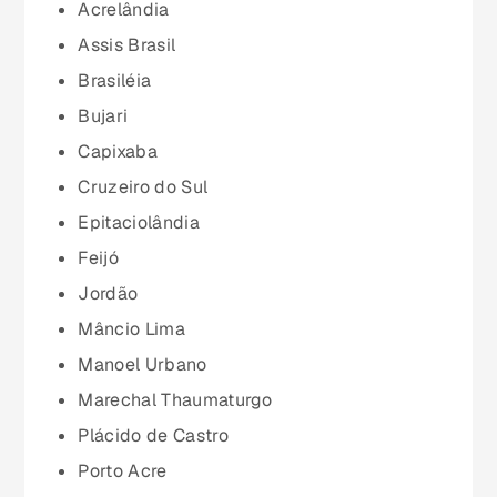
Ceará (CE)
Acrelândia
Assis Brasil
Espírito Santo (ES)
Brasiléia
Bujari
Goiás (GO)
Capixaba
Cruzeiro do Sul
Maranhão (MA)
Epitaciolândia
Feijó
Mato Grosso (MT)
Jordão
Mâncio Lima
Mato Grosso do Sul (MS)
Manoel Urbano
Marechal Thaumaturgo
Minas Gerais (MG)
Plácido de Castro
Porto Acre