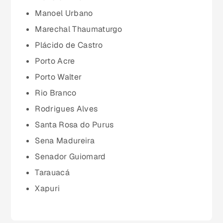
Mato Grosso do Sul (MS)
Manoel Urbano
Marechal Thaumaturgo
Minas Gerais (MG)
Plácido de Castro
Porto Acre
Pará (PA)
Porto Walter
Rio Branco
Paraíba (PB)
Rodrigues Alves
Santa Rosa do Purus
Paraná (PR)
Sena Madureira
Senador Guiomard
pernambuco (PE)
Tarauacá
Xapuri
Piauí (PI)