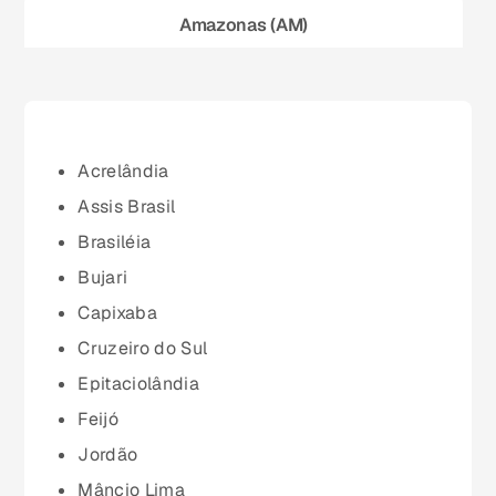
Amazonas (AM)
Bahia (BA)
Ceará (CE)
Acrelândia
Assis Brasil
Espírito Santo (ES)
Brasiléia
Bujari
Goiás (GO)
Capixaba
Cruzeiro do Sul
Maranhão (MA)
Epitaciolândia
Feijó
Mato Grosso (MT)
Jordão
Mâncio Lima