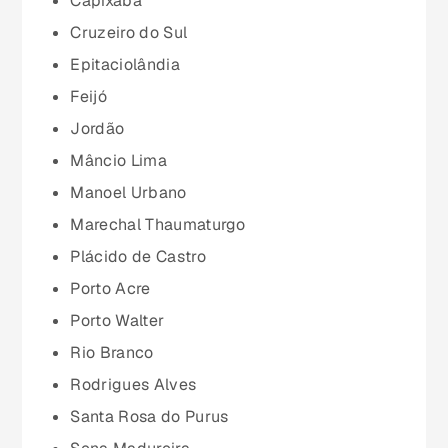
Capixaba
Cruzeiro do Sul
Maranhão (MA)
Epitaciolândia
Feijó
Mato Grosso (MT)
Jordão
Mâncio Lima
Mato Grosso do Sul (MS)
Manoel Urbano
Marechal Thaumaturgo
Minas Gerais (MG)
Plácido de Castro
Porto Acre
Pará (PA)
Porto Walter
Rio Branco
Paraíba (PB)
Rodrigues Alves
Santa Rosa do Purus
Paraná (PR)