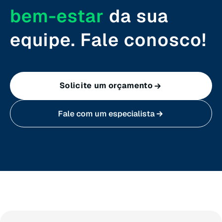
bem-estar
da sua
Santa Catarina (SC)
equipe. Fale conosco!
São Paulo (SP)
Solicite um orçamento
Sergipe (SE)
Fale com um especialista
Tocantins (TO)
Brasilia (DF)