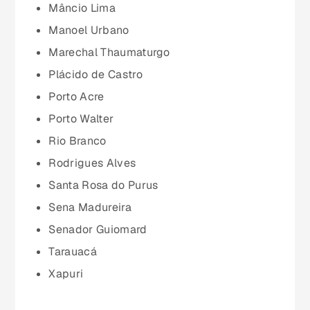
Mâncio Lima
Mato Grosso do Sul (MS)
Manoel Urbano
Marechal Thaumaturgo
Minas Gerais (MG)
Plácido de Castro
Porto Acre
Pará (PA)
Porto Walter
Rio Branco
Paraíba (PB)
Rodrigues Alves
Santa Rosa do Purus
Paraná (PR)
Sena Madureira
Senador Guiomard
pernambuco (PE)
Tarauacá
Xapuri
Piauí (PI)