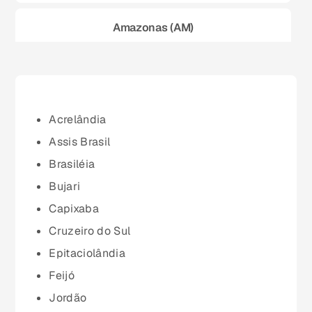
Amazonas (AM)
Bahia (BA)
Ceará (CE)
Acrelândia
Assis Brasil
Espírito Santo (ES)
Brasiléia
Bujari
Goiás (GO)
Capixaba
Cruzeiro do Sul
Maranhão (MA)
Epitaciolândia
Feijó
Mato Grosso (MT)
Jordão