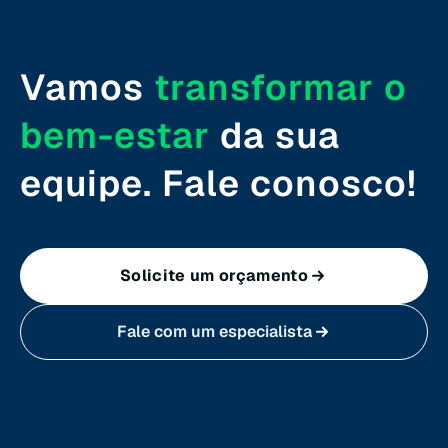
Rondônia (RO)
Vamos
transformar o
Roraima (RR)
bem-estar
da sua
Santa Catarina (SC)
equipe. Fale conosco!
São Paulo (SP)
Solicite um orçamento
Sergipe (SE)
Fale com um especialista
Tocantins (TO)
Brasilia (DF)