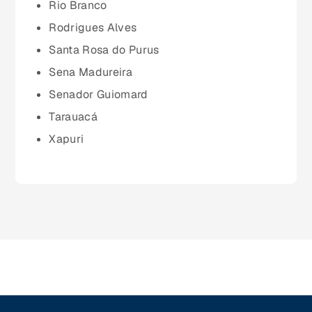
Rio Branco
Paraíba (PB)
Rodrigues Alves
Santa Rosa do Purus
Paraná (PR)
Sena Madureira
Senador Guiomard
pernambuco (PE)
Tarauacá
Xapuri
Piauí (PI)
Rio de Janeiro (RJ)
Rio Grande do Norte (RN)
Rio Grande do Sul (RS)