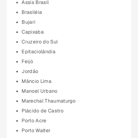
Assis Brasil
Espírito Santo (ES)
Brasiléia
Bujari
Goiás (GO)
Capixaba
Cruzeiro do Sul
Maranhão (MA)
Epitaciolândia
Feijó
Mato Grosso (MT)
Jordão
Mâncio Lima
Mato Grosso do Sul (MS)
Manoel Urbano
Marechal Thaumaturgo
Minas Gerais (MG)
Plácido de Castro
Porto Acre
Pará (PA)
Porto Walter