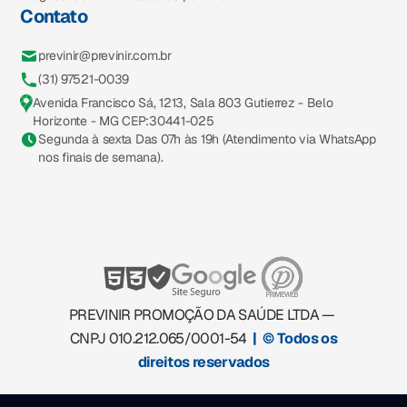
Contato
previnir@previnir.com.br
(31) 97521-0039
Avenida Francisco Sá, 1213, Sala 803 Gutierrez - Belo
Horizonte - MG CEP:30441-025
Segunda à sexta Das 07h às 19h (Atendimento via WhatsApp
nos finais de semana).
PREVINIR PROMOÇÃO DA SAÚDE LTDA —
CNPJ 010.212.065/0001-54
| © Todos os
direitos reservados