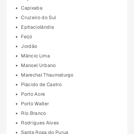
Goiás (GO)
Capixaba
Cruzeiro do Sul
Maranhão (MA)
Epitaciolândia
Feijó
Mato Grosso (MT)
Jordão
Mâncio Lima
Mato Grosso do Sul (MS)
Manoel Urbano
Marechal Thaumaturgo
Minas Gerais (MG)
Plácido de Castro
Porto Acre
Pará (PA)
Porto Walter
Rio Branco
Paraíba (PB)
Rodrigues Alves
Santa Rosa do Purus