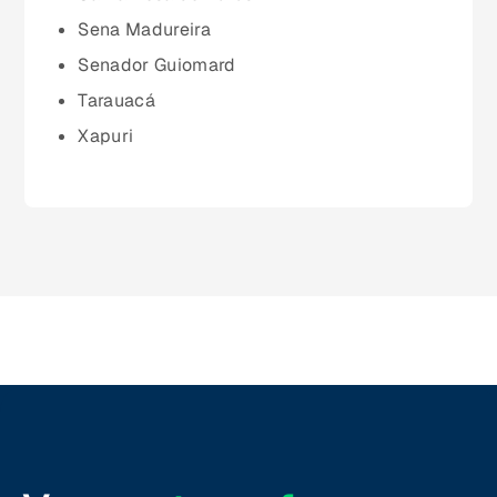
Paraná (PR)
Sena Madureira
Senador Guiomard
pernambuco (PE)
Tarauacá
Xapuri
Piauí (PI)
Rio de Janeiro (RJ)
Rio Grande do Norte (RN)
Rio Grande do Sul (RS)
Rondônia (RO)