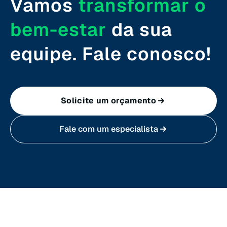
Vamos
transformar o
Roraima (RR)
bem-estar
da sua
Santa Catarina (SC)
equipe. Fale conosco!
São Paulo (SP)
Solicite um orçamento
Sergipe (SE)
Fale com um especialista
Tocantins (TO)
Brasilia (DF)