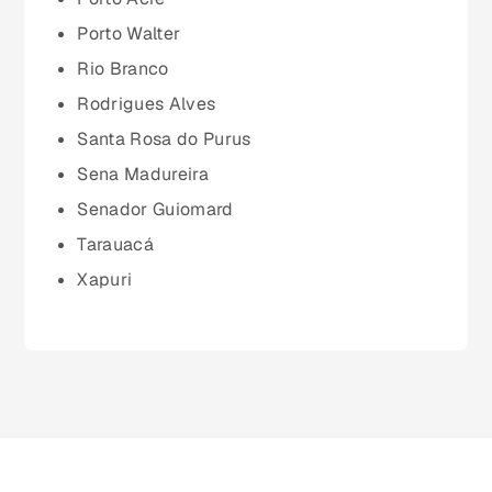
Pará (PA)
Porto Walter
Rio Branco
Paraíba (PB)
Rodrigues Alves
Santa Rosa do Purus
Paraná (PR)
Sena Madureira
Senador Guiomard
pernambuco (PE)
Tarauacá
Xapuri
Piauí (PI)
Rio de Janeiro (RJ)
Rio Grande do Norte (RN)