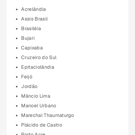
Ceará (CE)
Acrelândia
Assis Brasil
Espírito Santo (ES)
Brasiléia
Bujari
Goiás (GO)
Capixaba
Cruzeiro do Sul
Maranhão (MA)
Epitaciolândia
Feijó
Mato Grosso (MT)
Jordão
Mâncio Lima
Mato Grosso do Sul (MS)
Manoel Urbano
Marechal Thaumaturgo
Minas Gerais (MG)
Plácido de Castro
Porto Acre