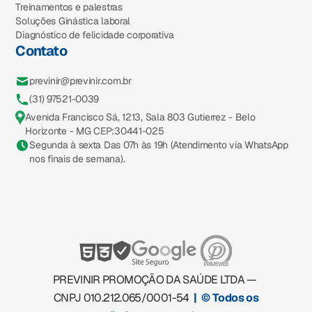
Treinamentos e palestras
Soluções Ginástica laboral
Diagnóstico de felicidade corporativa
Contato
previnir@previnir.com.br
(31) 97521-0039
Avenida Francisco Sá, 1213, Sala 803 Gutierrez - Belo
Horizonte - MG CEP:30441-025
Segunda à sexta Das 07h às 19h (Atendimento via WhatsApp
nos finais de semana).
PREVINIR PROMOÇÃO DA SAÚDE LTDA —
CNPJ 010.212.065/0001-54
| © Todos os