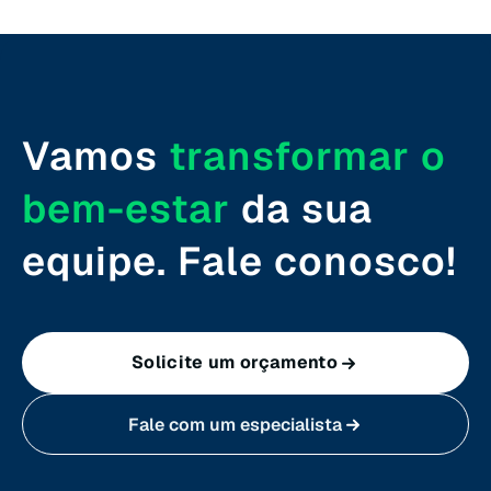
Rio Grande do Sul (RS)
Rondônia (RO)
Vamos
transformar o
Roraima (RR)
bem-estar
da sua
Santa Catarina (SC)
equipe. Fale conosco!
São Paulo (SP)
Solicite um orçamento
Sergipe (SE)
Fale com um especialista
Tocantins (TO)